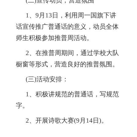
(
二
)
宣传动员，营造氛围
1
、
9
月
13
日，利用周一国旗下讲
话宣传推广普通话的意义，动员全体
师生积极参加推普周活动。
2
、在推普周期间，通过学校大队
橱窗等形式，营造良好的推普氛围。
(
三
)
活动安排：
1
、积极讲规范的普通话，写规范
字。
2
、开展诗歌大赛
(9
月
14
日
)
。