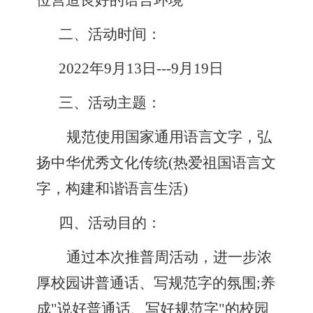
位营造良好的语言环境
二、活动时间：
2022
年
9
月
13
日
---9
月
19
日
三、活动主题：
规范使用国家通用语言文字，弘
扬中华优秀文化传统
(
热爱祖国语言文
字，构建和谐语言生活
)
四、活动目的：
通过本次推普周活动，进一步浓
厚校园讲普通话、写规范字的氛围
;
养
成
"
说好普通话、写好规范字
"
的校园