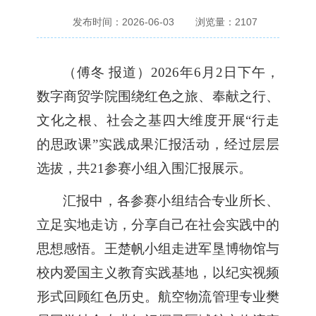
发布时间：2026-06-03
浏览量：
2107
（傅冬
报道）
2026年6月2日下午，
数字商贸学院围绕红色之旅、奉献之行、
文化之根、社会之基四大维度开展“行走
的思政课”实践成果汇报活动，
经过层层
选拔，
共
21
参赛小组
入围汇报展示
。
汇报中，各参赛小组结合专业所长
、
立足
实地走访，分享
自己在
社会实践
中的
思想感悟。王楚帆小组走进军垦博物馆与
校内爱国主义教育实践基地，以纪实视频
形式
回顾
红色历史。航空物流管理专业樊