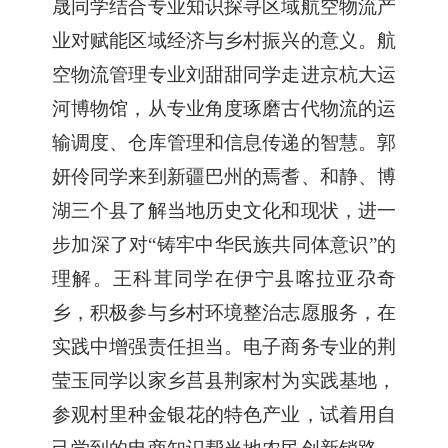
晟同学结合专业知识探寻区域航空物流产
业
对
赋能区域经济与乡村振兴的
意义
。航
空物流管理专业刘甜甜同学走进京杭大运
河博物馆，从专业角度琢磨古代物流的运
输调度、仓库管理和信息传递的智慧。郭
妍伶同学
来
到新疆巴州的焉耆、和静、博
湖三个县了解当地历史文化和现状，
进一
步加深了对
“铸牢中华民族共同体意识”
的
理解
。王科茸同学
在
伊宁县喀拉亚尕奇
乡，积极参与乡村环境整治志愿服务
，
在
实践中增强责任担当
。电子商务专业的荆
莹玉同学以家乡莒县荆家村为实践基地，
参观村里种金银花的特色产业，试着用自