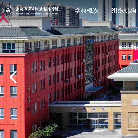
学院简介
石职动态
科研动态
信息公开法规与制度
现任领
院部风
创新服
主动公
学校概况
组织机构
党建专题
教学动态
学工处
招生专题
思政育
双创教
共青团
就业专
校风校训
媒体关注
科协技术学会
信息公开其它
石职印
语言文字建设