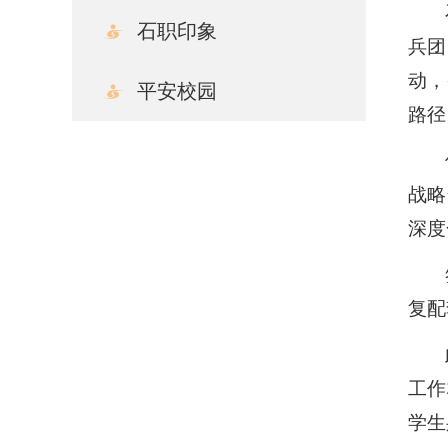
石职印象
兵团
动，
平安校园
路径
战略
深度
复配
工作
学生