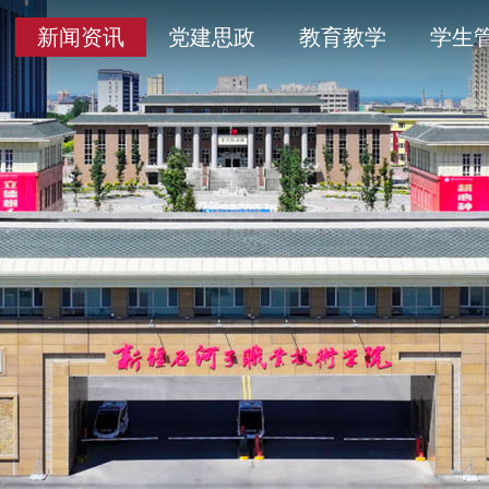
导
采
务平台
开清单目录
历史沿革
通知公告
学术委员会
信息公开年度报告
新闻资讯
党建思政
教育教学
学生
人
育
工作
题
产教融合
象
平安校园