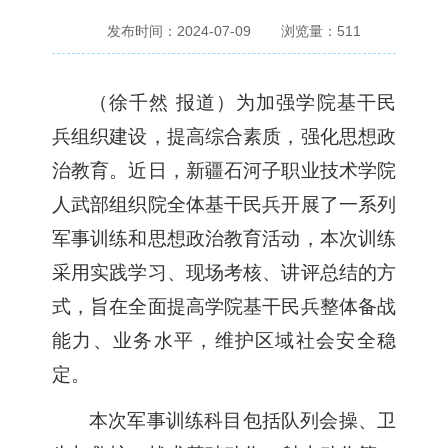
发布时间：2024-07-09
浏览量：
511
（
徐千然
报道
）
为加强学院基干民
兵组织建设，提高综合素质，强化思想政
治教育。
近日
，新疆石河子职业技术学院
人武部
组织院全体基干民兵开展
了
一系列
军事训练和思想政治教育活动
，
本次训练
采用实践学习、现场考核、讲评总结的方
式，旨在全面
提高
学院
基干民兵整体备战
能力
、
业务水平
，
维护
区域
社会安全稳
定
。
本次军事
训练科目包括队列会操、
卫