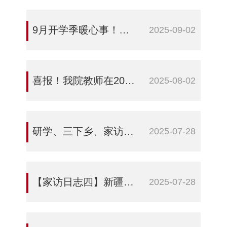
9月开学季暖心事！新疆石河子职业技术学院志愿者走进特殊教育学校 用服务护航成长
2025-09-02
喜报！我院教师在2025年兵团职业院校技能大赛思政课教学能力比赛中斩获佳绩
2025-08-02
研学、三下乡、家访——看石职师生的“铸牢”暑期实践
2025-07-28
【家访日志四】新疆石河子职业技术学院：家访连心聚合力 民族团结谱新篇
2025-07-28