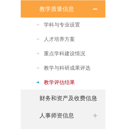
单独招生
就业服务
学生管理办法
教学质量信息
校风校训
军士招生
学生申诉途径与处理程序
学科与专业设置
学校章程
奖学金及助学金管理规定
人才培养方案
发展规划
学费减免及助学贷款申请规定
重点学科建设情况
勤工俭学管理规定
教学与科研成果评选
教学评估结果
财务和资产及收费信息
财务资产管理制度
人事师资信息
年度经费预算