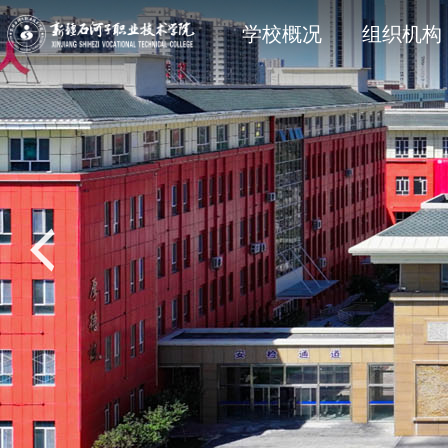
学院简介
石职动态
科研动态
信息公开法规与制度
现任领
院部风
创新服
主动公
学校概况
组织机构
党建专题
教学动态
学工处
招生专题
思政育
双创教
共青团
就业专
校风校训
媒体关注
科协技术学会
信息公开其它
石职印
语言文字建设