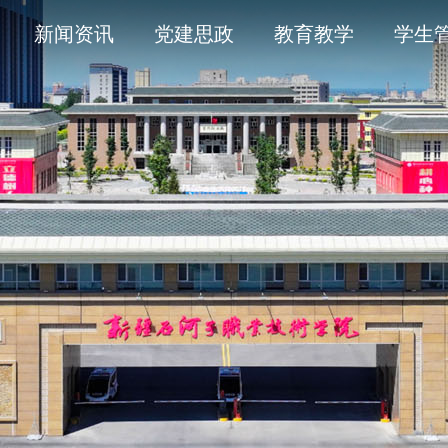
导
采
务平台
开清单目录
历史沿革
通知公告
学术委员会
信息公开年度报告
新闻资讯
党建思政
教育教学
学生
人
育
工作
题
产教融合
象
平安校园