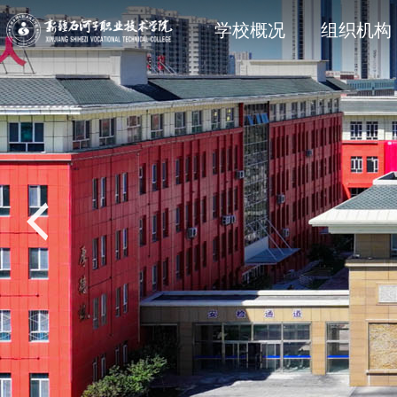
学院简介
石职动态
科研动态
信息公开法规与制度
现任领
院部风
创新服
主动公
学校概况
组织机构
党建专题
教学动态
学工处
招生专题
思政育
双创教
共青团
就业专
校风校训
媒体关注
科协技术学会
信息公开其它
石职印
语言文字建设