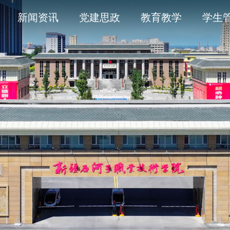
导
采
务平台
开清单目录
历史沿革
通知公告
学术委员会
信息公开年度报告
新闻资讯
党建思政
教育教学
学生
人
育
工作
题
产教融合
象
平安校园