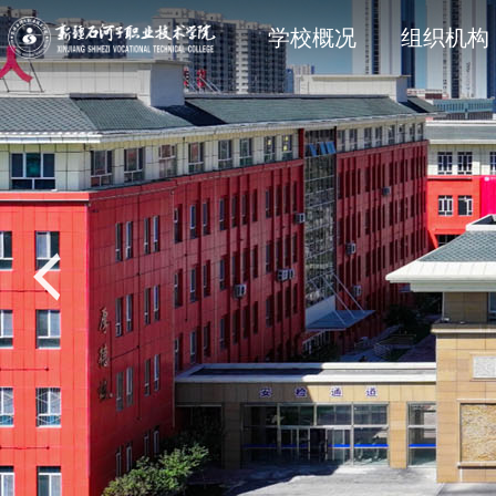
学院简介
石职动态
科研动态
信息公开法规与制度
现任领
院部风
创新服
主动公
学校概况
组织机构
党建专题
教学动态
学工处
招生专题
思政育
双创教
共青团
就业专
校风校训
媒体关注
科协技术学会
信息公开其它
石职印
语言文字建设