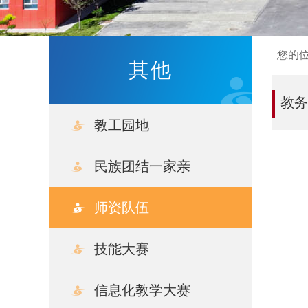
您的
其他
教
教工园地
民族团结一家亲
文件学习
师资队伍
学院活动
技能大赛
信息化教学大赛