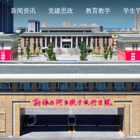
导
采
务平台
开清单目录
历史沿革
通知公告
学术委员会
信息公开年度报告
新闻资讯
党建思政
教育教学
学生
人
育
工作
题
产教融合
象
平安校园