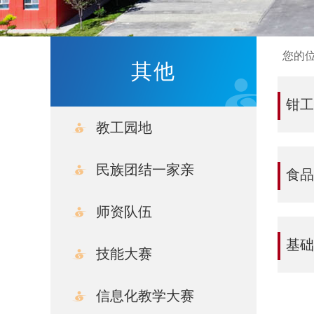
您的
其他
钳
教工园地
民族团结一家亲
食
文件学习
师资队伍
学院活动
基
技能大赛
信息化教学大赛