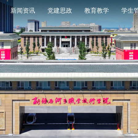
导
采
务平台
开清单目录
历史沿革
通知公告
学术委员会
信息公开年度报告
新闻资讯
党建思政
教育教学
学生
人
育
工作
题
产教融合
象
平安校园