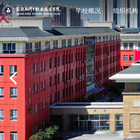
学院简介
石职动态
科研动态
信息公开法规与制度
现任领
院部风
创新服
主动公
学校概况
组织机构
党建专题
教学动态
学工处
招生专题
思政育
双创教
共青团
就业专
校风校训
媒体关注
科协技术学会
信息公开其它
石职印
语言文字建设