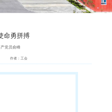
使命勇拼搏
共产党员俞峰
：
作者：工会