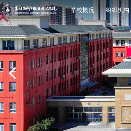
学院简介
石职动态
科研动态
信息公开法规与制度
现任领
院部风
创新服
主动公
学校概况
组织机构
党建专题
教学动态
学工处
招生专题
思政育
双创教
共青团
就业专
校风校训
媒体关注
科协技术学会
信息公开其它
石职印
语言文字建设