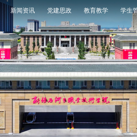
导
采
务平台
开清单目录
历史沿革
通知公告
学术委员会
信息公开年度报告
新闻资讯
党建思政
教育教学
学生
人
育
工作
题
产教融合
象
平安校园