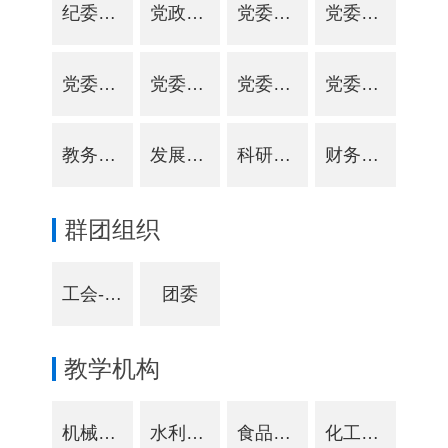
纪委机关
党政办公室-学院办公室
党委组织部-党校
党委宣传部
党委统战部
党委教师工作部-人事处
党委学生工作部-招生就业处
党委保卫部-人民武装部
教务处-质量监控与评估处
发展规划处-交流合作处
科研处-产教融合处
财务处-资产管理处
群团组织
工会-妇联
团委
教学机构
机械电气工程学院
水利建筑工程学院
食品工程学院
化工与环境工程学院