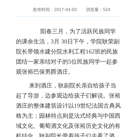
发布时间：2017-04-03
浏览量：
524
阳春三月，为了活跃民族同学
的课余生活，
3
月
30
日下午，学院耿荣副
院长带领水建分院水利工程
162
班的民族
团结一家亲结对子的
5
位民族同学一起参
观张裕巴保男爵酒庄。
来到酒庄，耿副院长亲自给孩子当
起了导游，边参观边给孩子们解说。张裕
酒庄的整体建筑设计以
19
世纪法国古典风
格为主；园林特点则是法式经典与中国西
域文化、葡萄酒文化及张裕历史文化的有
机结合。耿副院长带着孩子们去看了酒