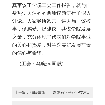
真审议
了
学院
工会
工作报告，就
与自
身热切关注的的两项议题
进行了深入
讨论。
大家
畅所欲言，讲大局、议校
事，谈感受、提建议，共谋
学院
发展
之策，充分体现了代表们对学
院
事业
的关心和热爱
，
对学
院
美好发展前景
的信心与希望。
(
工会：马晓燕
司懿
)
上一篇：
情暖重阳——新疆石河子职业技术学院组织离退休干部老教师参观校园