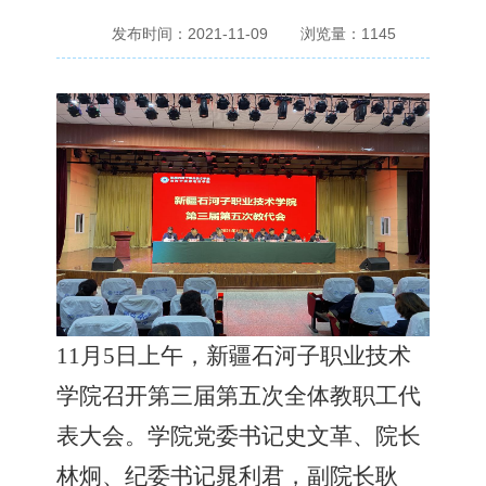
发布时间：2021-11-09
浏览量：
1145
11
月
5
日
上午
，
新疆石河子职业技术
学院
召开
第三届第五次全体教职工代
表大会
。
学院
党委书记
史文革
、
院长
林炯、纪委书记晁利君，副院长耿