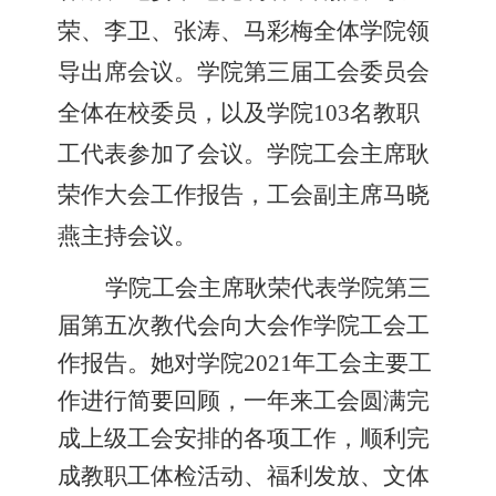
荣、李卫、张涛、马彩梅
全体
学院
领
导
出席会议。学院第三届工会委员会
全体在校委员，以及学院
103名教职
工代表
参加
了
会议。
学院工会主席耿
荣作大会工作报告，工会副主席马晓
燕
主持
会议
。
学院工会主席
耿荣
代表
学院第三
届第五次教代会向大会作学院工会工
作报告。她
对学
院
2021
年
工会
主要工
作进行简要回顾
，
一年来
工会
圆满完
成上级
工会
安排的各项工作，
顺利
完
成
教职工体检
活动、福利
发放
、
文体