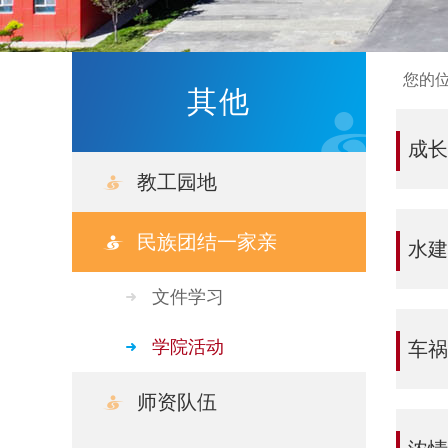
您的
其他
成长
教工园地
民族团结一家亲
水建
文件学习
学院活动
车祸
师资队伍