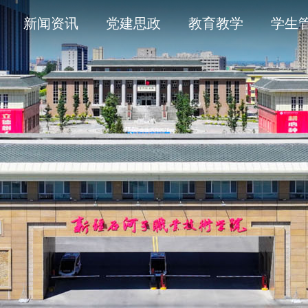
导
采
务平台
开清单目录
历史沿革
通知公告
学术委员会
信息公开年度报告
新闻资讯
党建思政
教育教学
学生
人
育
工作
题
产教融合
象
平安校园