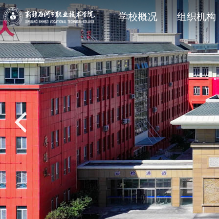
学院简介
石职动态
科研动态
信息公开法规与制度
现任领
院部风
创新服
主动公
学校概况
组织机构
党建专题
教学动态
学工处
招生专题
思政育
双创教
共青团
就业专
校风校训
媒体关注
科协技术学会
信息公开其它
石职印
语言文字建设